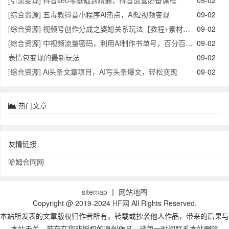
[引流变现] 抖音seo零基础到精通，抖音运营必备课程
09-02
[综合资源] 五毒教抖音小程序Ai热点，Al短视频变现
09-02
[综合资源] 视频号创作分成之婆媳关系玩法【教程+素材渠道】【揭秘】
09-02
[综合资源] 中视频流量密码，利用AI制作书单号，百分百原创，中视频 带书双收益，单日收益300多
09-02
表情包变现的最新玩法
09-02
[综合资源] Ai头条文章项目，AI写头条爆文，轻松变现
09-02
热门文章
友情链接
哈姆合同网
sitemap
丨
网站地图
Copyright @ 2019-2024
HF网
All Rights Reserved.
本站所发表的文章版权归作者所有，转载或抄袭他人作品，带来的后果与
本站无关。若存在您非授权的原创作品，请第一时间联系本站删除