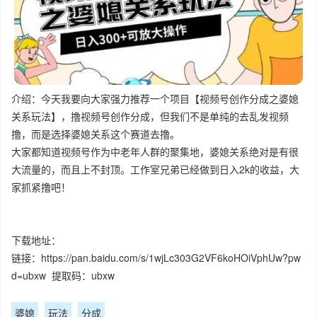
介绍：今天我要向大家强力推荐一个项目【视频号创作分成之婆媳
关系玩法】，撸视频号创作分成，但我们不是单纯的去乱发视频
撸，而是选择婆媳关系这个赛道去撸。
大家都知道视频号作为中老年人群的聚集地，婆媳关系绝对是有很
大流量的，而且上不封顶。工作室兄弟已经做到日入2k的收益，大
家抓紧撸吧！
下载地址：
链接：https://pan.baidu.com/s/1wjLc303G2VF6koHOiVphUw?pw
d=ubxw 提取码：ubxw
婆媳
玩法
分成