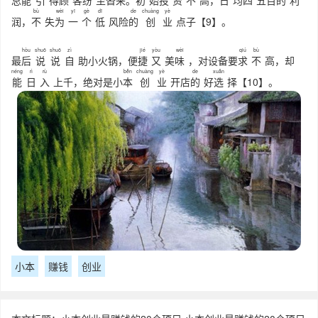
总
能
引
得
顾
客
纷
至沓来。
初
始
投
资
不
高，
日
均
四
五百
的
利
bù
wèi
yī
gè
dī
de
chuàng
yè
润，
不
失
为
一
个
低
风险
的
创
业
点子【9】。
hòu
shuō
shuō
zì
jié
yòu
wèi
qiú
bù
最
后
说
说
自
助小火锅，便
捷
又
美
味
，对设备要
求
不
高，却
néng
rì
rù
běn
chuàng
yè
de
xuǎn
能
日
入
上千，绝对是小
本
创
业
开店
的
好
选
择【10】。
小本
赚钱
创业