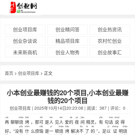
创业项目库
创业精问答
创业热资讯
创业杂谈说
精品项目库
农村忙创业
未来新商机
创业人物秀
创业故事汇
首页
>
创业项目库
> 正文
小本创业最赚钱的20个项目,小本创业最赚
钱的20个项目
创业项目库
| 2025年10月14日20:23:08 | 阅读：387 | 评论：0
zài
shāo
kǎo
kě
rén
rén
de
yè
jiān
yǒu
huà
shuō
再
聊聊
烧
烤
，那
可
是
人
见
人
爱
的
夜
间
精灵，
有
句
话
说
得
yǒu
shén
nǎo
yī
shāo
kǎo
bù
le
de
yǐ
zhèng
shāo
好，“没
有
什
么烦
恼
是
一
顿
烧
烤
解决
不
了
的
”，足
以
证
明
烧