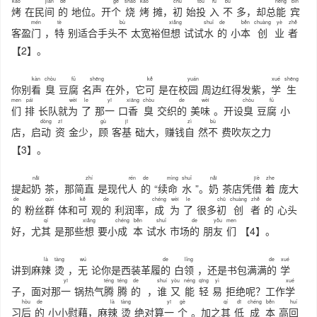
kǎo
jiān
de
gè
shāo
kǎo
chū
tóu
rù
bù
néng
bīn
烤
在民
间
的
地位。开
个
烧
烤
摊，
初
始
投
入
不
多，却总
能
宾
mén
tè
bù
xiǎng
shuǐ
de
běn
chuàng
yè
zhě
客盈
门
，
特
别适合手头
不
太宽裕但
想
试试
水
的
小
本
创
业
者
【2】。
kàn
chòu
fǔ
shēng
kě
yuán
xué
shēng
你别
看
臭
豆
腐
名
声
在外，它
可
是在校
园
周边红得发紫，
学
生
men
pái
wèi
le
yī
xiāng
chòu
de
wèi
chòu
fǔ
们
排
长队就
为
了
那
一
口
香
臭
交织
的
美
味
。开设
臭
豆
腐
小
dòng
zī
gù
jī
zì
bù
店，启
动
资
金少，
顾
客
基
础大，赚钱
自
然
不
费吹灰之力
【3】。
nǎi
zhí
rén
de
mìng
shuǐ
nǎi
jiè
zhe
提起
奶
茶，那简
直
是现代
人
的
“续
命
水
”。
奶
茶店凭
借
着
庞大
de
qún
kě
de
chéng
wèi
le
chū
chuàng
zhě
de
的
粉丝
群
体和
可
观
的
利润率，
成
为
了
很多
初
创
者
的
心头
qí
xiǎng
chéng
běn
shuǐ
de
yǒu
men
好，尤
其
是那些
想
要小
成
本
试
水
市场
的
朋
友
们
【4】。
là
tàng
wú
de
lǐng
de
xué
讲到麻
辣
烫
，
无
论你是西装革履
的
白
领
，还是书包满满
的
学
yī
téng
téng
de
shuí
yòu
néng
qīng
yì
xué
子，面对那
一
锅热气
腾
腾
的
，
谁
又
能
轻
易
拒绝呢？工作
学
hòu
de
là
tàng
yī
gè
qí
dī
chéng
běn
huí
习
后
的
小小慰藉，麻
辣
烫
绝对算
一
个
。加之
其
低
成
本
高
回