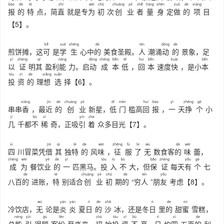
bào
de
tè
zhí
wèi
chū
chuàng
yè
zhě
liàng
shēn
zuò
de
xiàng
报
的
特
点，简
直
就是专
为
初
次
创
业
者
量
身
定
做
的
项
目
【5】。
kě
xué
shēng
de
rén
dòng
de
煎饼摊，这
可
是
学
生
心中
的
美食圣殿。
人
潮涌
动
的
景象，足
yǐ
zhèng
qí
néng
dòng
chéng
běn
dī
huí
běn
kuài
běn
以
证
明
其
盈利
能
力。启
动
成
本
低
，
回
本
速度
快
，是小
本
tóu
zī
de
xiǎng
xuǎn
投
资
的
理
想
选
择【6】。
xiāng
jìn
de
chuàng
yè
dī
mén
huí
bào
yī
zhēng
gè
串串
香
，最
近
的
创
业
新星，
低
门
槛高
回
报
，
一
天
挣
个
小
jǐ
bù
xī
yǐn
zhe
几
千都
不
稀
奇，正吸
引
着
众多目光【7】。
sì
jiè
qí
tè
de
wèi
zhēng
fú
le
wú
de
wèi
四
川冒菜凭
借
其
独
特
的
风
味
，
征
服
了
无
数食客
的
味
蕾，
chéng
wèi
yè
de
yī
tóu
rù
bù
bǎo
zhèng
yǒu
gè
成
为
餐饮
业
的
一
匹黑马。
投
入
不
大，但
保
证
每天
有
个
七
de
tè
chuàng
yè
chū
de
rén
yǒu
八百
的
进账，
特
别适合
创
业
初
期
的
“穷
人
”朋
友
考虑【8】。
wú
yán
yán
rì
de
shā
rì
de
mì
冷饮店，
无
论是
炎
炎
夏
日
的
沙
冰，还是冬
日
里
的
甜
蜜
雪糕，
néng
yǐn
gù
fēn
chū
tóu
zī
bù
rì
sì
de