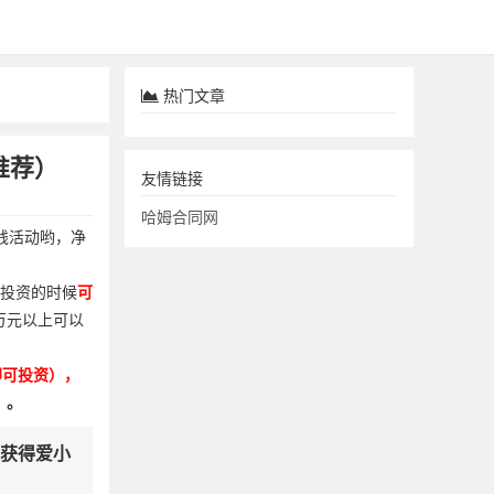
热门文章
推荐）
友情链接
哈姆合同网
钱活动哟，净
投资的时候
可
5万元以上可以
即可投资），
）。
以获得爱小