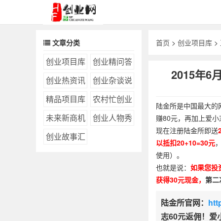
文章分类
首页
>
创业项目库
>
创业项目库
创业精问答
2015年
创业热资讯
创业杂谈说
精品项目库
农村忙创业
陆金所是中国最大的
未来新商机
创业人物秀
赚80元，再加上爱小
现在注册陆金所即送
创业故事汇
以抵扣20+10=30元
使用）。
也就是说：
如果您投
获得30元现金，
第二
陆金所官网：
htt
志60元返佣！爱小志