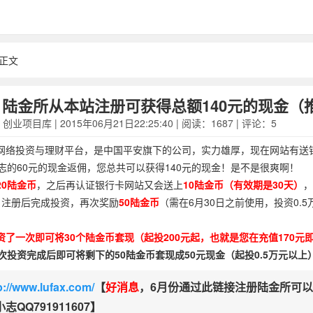
 正文
6月陆金所从本站注册可获得总额140元的现金（
创业项目库
| 2015年06月21日22:25:40 | 阅读：1687 | 评论：5
网络投资与理财平台，是中国平安旗下的公司，实力雄厚，现在网站有送
志的60元的现金返佣，您总共可以获得140元的现金！是不是很爽啊！
20陆金币
，之后再认证银行卡网站又会送上
10陆金币（有效期是30天）
，
，注册后完成投资，再次奖励
50陆金币
（需在6月30日之前使用，投资0.
资了一次即可将30个陆金币套现（起投200元起，也就是您在充值170元
次投资完成后即可将剩下的50陆金币套现成50元现金（起投0.5万元以上
p://www.lufax.com/
【
好消息
，6月份通过此链接注册陆金所可
QQ791911607】