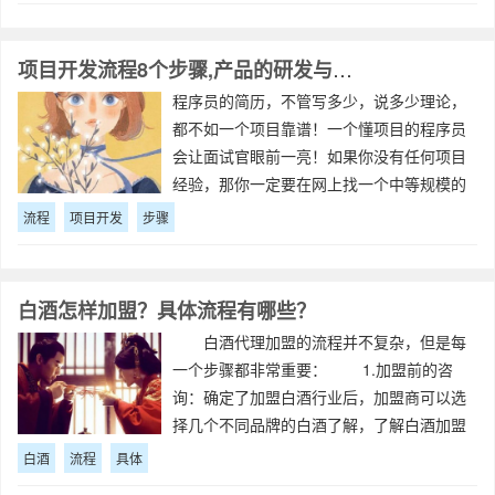
和高居民小土地急出的聊☞租奖卷极速
项目开发流程8个步骤,产品的研发与设计流程
程序员的简历，不管写多少，说多少理论，
都不如一个项目靠谱！一个懂项目的程序员
会让面试官眼前一亮！如果你没有任何项目
经验，那你一定要在网上找一个中等规模的
项目，然后通读代码，把逻辑搞清楚，然后
流程
项目开发
步骤
写在简历上，至少让面试官觉得你做这个项
目不会有问题，你可以工作，这样你很可能
会通
白酒怎样加盟？具体流程有哪些？
白酒代理加盟的流程并不复杂，但是每
一个步骤都非常重要： 1.加盟前的咨
询：确定了加盟白酒行业后，加盟商可以选
择几个不同品牌的白酒了解，了解白酒加盟
的相关事宜以及公司的发展历程，如今的规
白酒
流程
具体
模和以后的发展方向等等，这个过程可以通