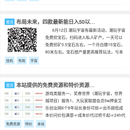
布局未来，四款最新能日入50以上的自动挂机元宇宙小游戏
置顶
6月12日 潮玩宇宙有最新活动，潮玩宇宙
免费挖宝石，扫码进入私人矿产，一天可以
免费挖矿0.5宝石左右，一个月白嫖15宝石，
80米左右。宝石想产量更高推荐玩法，亏本
包赔本金只需147（门槛更低）购买4无聊把
挂机
布局
宇宙
送的勋章直接抽三无聊或者
本站提供的免费资源和特价资源服务
置顶
游戏类服务一、奖券世界（潮玩宇宙，世界
城项目）服务1、大玩家联盟会员5w押金艾
乐创业网6个8年站长身份可验☞出币超低成
本价问价包满意☞成本价代过桥千起☞24h代
收地买地卖地还价估价，同时招奖卷下级，
免费资源
特价
本站
提成全返、指导到位☞收奖卷农场垃圾设施