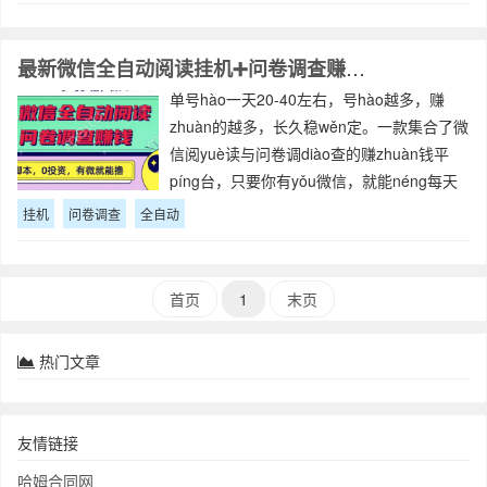
和高居民小土地急出的聊☞租奖卷极速
最新微信全自动阅读挂机➕问卷调查赚钱，日入100➕
单号hào一天20-40左右，号hào越多，赚
zhuàn的越多，长久稳wěn定。一款集合了微
信阅yuè读与问卷调diào查的赚zhuàn钱平
píng台，只要你有yǒu微信，就能néng每天
赚zhuàn一把，购买后包含详细操作教程+自
挂机
问卷调查
全自动
动阅yuè读脚本设备需求：安卓zhuō
首页
1
末页
热门文章
友情链接
哈姆合同网