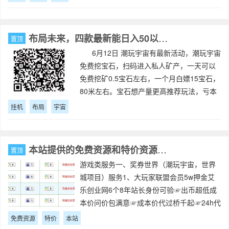
布局未来，四款最新能日入50以上的自动挂机元宇宙小游戏
置顶
6月12日 潮玩宇宙有最新活动，潮玩宇宙
免费挖宝石，扫码进入私人矿产，一天可以
免费挖矿0.5宝石左右，一个月白嫖15宝石，
80米左右。宝石想产量更高推荐玩法，亏本
包赔本金只需147（门槛更低）购买4无聊把
挂机
布局
宇宙
送的勋章直接抽三无聊或者
本站提供的免费资源和特价资源服务
置顶
游戏类服务一、奖券世界（潮玩宇宙，世界
城项目）服务1、大玩家联盟会员5w押金艾
乐创业网6个8年站长身份可验☞出币超低成
本价问价包满意☞成本价代过桥千起☞24h代
收地买地卖地还价估价，同时招奖卷下级，
免费资源
特价
本站
提成全返、指导到位☞收奖卷农场垃圾设施