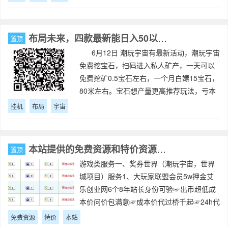
布局未来，四款最新能日入50以上的自动挂机元宇宙小游戏
置顶
6月12日 潮玩宇宙有最新活动，潮玩宇宙
免费挖宝石，扫码进入私人矿产，一天可以
免费挖矿0.5宝石左右，一个月白嫖15宝石，
80米左右。宝石想产量更高推荐玩法，亏本
包赔本金只需147（门槛更低）购买4无聊把
挂机
布局
宇宙
送的勋章直接抽三无聊或者
本站提供的免费资源和特价资源服务
置顶
游戏类服务一、奖券世界（潮玩宇宙，世界
城项目）服务1、大玩家联盟会员5w押金艾
乐创业网6个8年站长身份可验☞出币超低成
本价问价包满意☞成本价代过桥千起☞24h代
收地买地卖地还价估价，同时招奖卷下级，
免费资源
特价
本站
提成全返、指导到位☞收奖卷农场垃圾设施