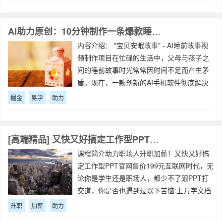
和高居民小土地急出的聊☞租奖卷极速
AI助力原创：10分钟制作一条爆款睡前故事，日赚300+，简单易学，暴力掘金【揭秘】
内容介绍： "宝贝安眠故事" - AI睡前故事视
频制作项目在忙碌的生活中，父母与孩子之
间的睡前故事时光常常因时间不足而产生矛
盾。现在，一款创新的AI手机软件彻底解决
了这一问题，为市场带来了新的解决方案。
掘金
易学
助力
市场需求： 成人的日常繁忙与孩子渴望听故
事的需求
[高端精品] 又快又好搞定工作型PPT，一学就会，助力职场人升职加薪
课程简介助力职场人升职加薪！又快又好搞
定工作型PPT官网售价199元互联网时代，无
论你是学生还是职场人，都少不了跟PPT打
交道，你是否也遇到过以下苦恼:上万字文档
要做成PPT，领导下班就要，怎么办?自己
升职
加薪
助力
PPT，被吐槽太丑，影响公司形象，怎么办?