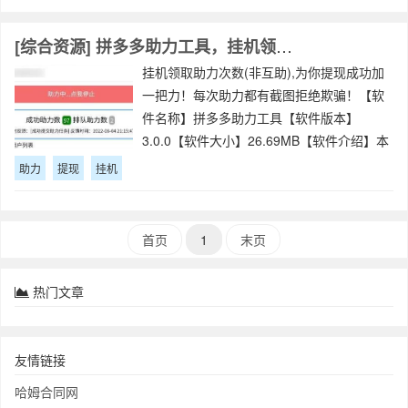
总是被领导吐槽做PPT汇报
[综合资源] 拼多多助力工具，挂机领取助力次数(非互助),为你提现成功加一把力！
挂机领取助力次数(非互助),为你提现成功加
一把力！每次助力都有截图拒绝欺骗！【软
件名称】拼多多助力工具【软件版本】
3.0.0【软件大小】26.69MB【软件介绍】本
版本需挂机领取次数无次数限制。常见问
助力
提现
挂机
题：问：为什么助力显示次数和助力列表截
图数量不一致？答：助力次数统计会
首页
1
末页
热门文章
友情链接
哈姆合同网